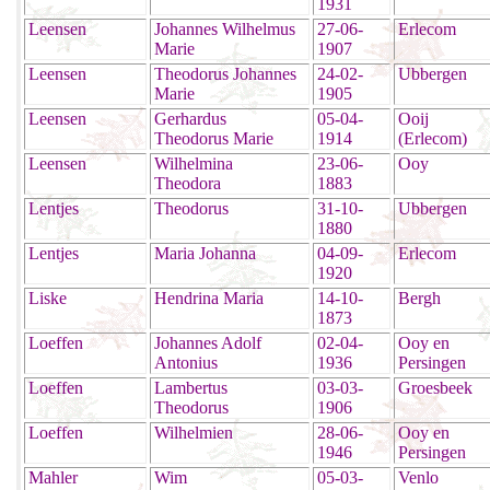
1931
Leensen
Johannes Wilhelmus
27-06-
Erlecom
Marie
1907
Leensen
Theodorus Johannes
24-02-
Ubbergen
Marie
1905
Leensen
Gerhardus
05-04-
Ooij
Theodorus Marie
1914
(Erlecom)
Leensen
Wilhelmina
23-06-
Ooy
Theodora
1883
Lentjes
Theodorus
31-10-
Ubbergen
1880
Lentjes
Maria Johanna
04-09-
Erlecom
1920
Liske
Hendrina Maria
14-10-
Bergh
1873
Loeffen
Johannes Adolf
02-04-
Ooy en
Antonius
1936
Persingen
Loeffen
Lambertus
03-03-
Groesbeek
Theodorus
1906
Loeffen
Wilhelmien
28-06-
Ooy en
1946
Persingen
Mahler
Wim
05-03-
Venlo