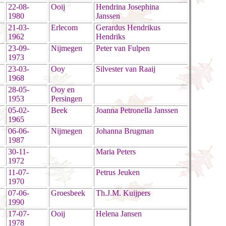
22-08-
Ooij
Hendrina Josephina
1980
Janssen
21-03-
Erlecom
Gerardus Hendrikus
1962
Hendriks
23-09-
Nijmegen
Peter van Fulpen
1973
23-03-
Ooy
Silvester van Raaij
1968
28-05-
Ooy en
1953
Persingen
05-02-
Beek
Joanna Petronella Janssen
1965
06-06-
Nijmegen
Johanna Brugman
1987
30-11-
Maria Peters
1972
11-07-
Petrus Jeuken
1970
07-06-
Groesbeek
Th.J.M. Kuijpers
1990
17-07-
Ooij
Helena Jansen
1978