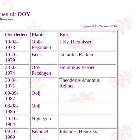
onen uit
OOY
 Kroes Arts
Bijgewerkt tot 24 maart 2004
Overleden
Plaats
Ega
10-04-
Ooij-
Lidy Theunissen
1973
Persingen
19-10-
Beek
Gerardus Rikken
1979
23-03-
Ooy-
Hendrikus Verriet
1974
Persingen
30-04-
Theodorus Antonius
1971
Reijnen
09-09-
Ooij
1987
08-08-
Ooij
1986
29-10-
Nijmegen
1964
09-10-
Bemmel
Johannes Hendriks
1969