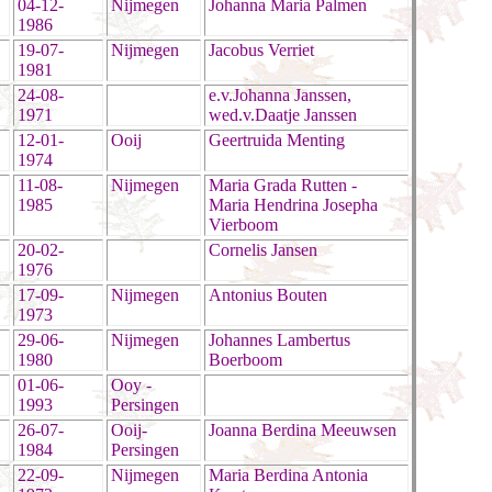
04-12-
Nijmegen
Johanna Maria Palmen
1986
19-07-
Nijmegen
Jacobus Verriet
1981
24-08-
e.v.Johanna Janssen,
1971
wed.v.Daatje Janssen
12-01-
Ooij
Geertruida Menting
1974
11-08-
Nijmegen
Maria Grada Rutten -
1985
Maria Hendrina Josepha
Vierboom
20-02-
Cornelis Jansen
1976
17-09-
Nijmegen
Antonius Bouten
1973
29-06-
Nijmegen
Johannes Lambertus
1980
Boerboom
01-06-
Ooy -
1993
Persingen
26-07-
Ooij-
Joanna Berdina Meeuwsen
1984
Persingen
22-09-
Nijmegen
Maria Berdina Antonia