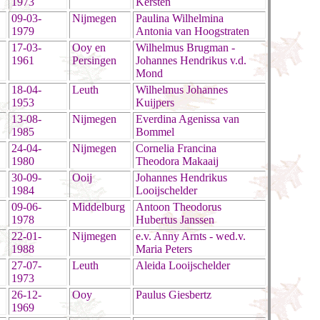
1973
Kersten
09-03-
Nijmegen
Paulina Wilhelmina
1979
Antonia van Hoogstraten
17-03-
Ooy en
Wilhelmus Brugman -
1961
Persingen
Johannes Hendrikus v.d.
Mond
18-04-
Leuth
Wilhelmus Johannes
1953
Kuijpers
13-08-
Nijmegen
Everdina Agenissa van
1985
Bommel
24-04-
Nijmegen
Cornelia Francina
1980
Theodora Makaaij
30-09-
Ooij
Johannes Hendrikus
1984
Looijschelder
09-06-
Middelburg
Antoon Theodorus
1978
Hubertus Janssen
22-01-
Nijmegen
e.v. Anny Arnts - wed.v.
1988
Maria Peters
27-07-
Leuth
Aleida Looijschelder
1973
26-12-
Ooy
Paulus Giesbertz
1969