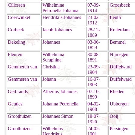
Cillessen
Wilhelmina
07-09-
Groesbeek
Petronella Johanna
1914
Coerwinkel
Hendrikus Johannes
23-02-
Leuth
1912
Corbeek
Jacob Johannes
28-12-
Rotterdam
1889
Dekeling
Johannes
03-06-
Bemmel
1859
Fleuren
Wilhelmina
30-08-
Nijmegen
Seraphina
1891
Gemmeren van
Christina
23-09-
Düffelward
1904
Gemmeren van
Johann
16-07-
Düffelward
1903
Gerbrands
Albertus Johannes
07-10-
Rheden
1899
Geutjes
Johanna Petronella
04-02-
Ubbergen
1908
Groothuizen
Johannes Simon
18-07-
Ooij
1926
Groothuizen
Wilhelmus
24-02-
Persingen
Hendrikus
1901