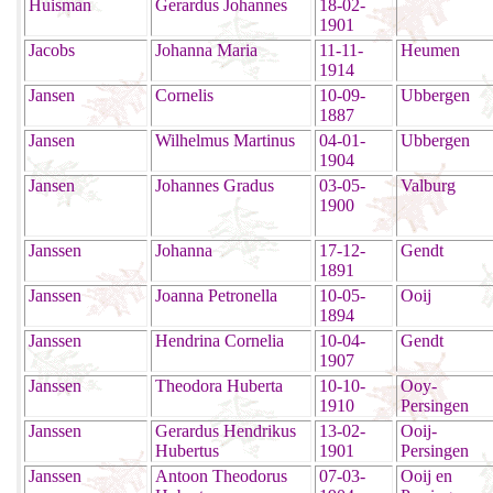
Huisman
Gerardus Johannes
18-02-
1901
Jacobs
Johanna Maria
11-11-
Heumen
1914
Jansen
Cornelis
10-09-
Ubbergen
1887
Jansen
Wilhelmus Martinus
04-01-
Ubbergen
1904
Jansen
Johannes Gradus
03-05-
Valburg
1900
Janssen
Johanna
17-12-
Gendt
1891
Janssen
Joanna Petronella
10-05-
Ooij
1894
Janssen
Hendrina Cornelia
10-04-
Gendt
1907
Janssen
Theodora Huberta
10-10-
Ooy-
1910
Persingen
Janssen
Gerardus Hendrikus
13-02-
Ooij-
Hubertus
1901
Persingen
Janssen
Antoon Theodorus
07-03-
Ooij en