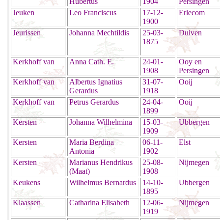
Hubertus
1904
Persingen
Jeuken
Leo Franciscus
17-12-
Erlecom
1900
Jeurissen
Johanna Mechtildis
25-03-
Duiven
1875
Kerkhoff van
Anna Cath. E.
24-01-
Ooy en
1908
Persingen
Kerkhoff van
Albertus Ignatius
31-07-
Ooij
Gerardus
1918
Kerkhoff van
Petrus Gerardus
24-04-
Ooij
1899
Kersten
Johanna Wilhelmina
15-03-
Ubbergen
1909
Kersten
Maria Berdina
06-11-
Elst
Antonia
1902
Kersten
Marianus Hendrikus
25-08-
Nijmegen
(Maat)
1908
Keukens
Wilhelmus Bernardus
14-10-
Ubbergen
1895
Klaassen
Catharina Elisabeth
12-06-
Nijmegen
1919