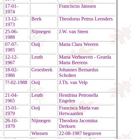
17-01-
Franciscus Janssen
1974
13-12-
Beek
Theodorus Petrus Leenders
1973
25-06-
Nijmegen
J.W. van Steen
1988
07-07-
Ooij
Maria Clara Weeren
1985
12-12-
Leuth
Maria Verhoeven - Gearda
1967
Maria Beerens
18-02-
Groesbeek
Johannes Bernardus
1986
Scholten
??-02-1988
Ooij
J.Th. van Velp
21-04-
Leuth
Hendrina Petronella
1965
Engelen
15-01-
Ooij
Francisca Maria van
1979
Herwaarden
26-10-
Nijmegen
Theodora Jacomina
1979
Derksen
Winssen
22-08-1987 begraven