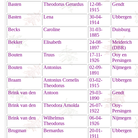
Basten
Theodorus Gerardus
12-08-
Gendt
1915
Basten
Lena
30-04-
Ubbergen
1914
Becks
Caroline
31-03-
Duisburg
1885
Bekker
Elisabeth
24-08-
Meiderich
1897
(DBR)
Bouten
Truus
17-11-
Ooy en
1926
Persingen
Bouten
Antonius
02-09-
Nijmegen
1891
Braam
Antonius Cornelis
03-02-
Ubbergen
Theodorus
1915
Brink van den
Antoon
29-03-
Gendt
1890
Brink van den
Theodora Arnolda
26-07-
Ooy-
1922
Persingen
Brink van den
Wilhelmus
06-04-
Nijmegen
Theodorus
1926
Brugman
Bernardus
20-01-
Ubbergen
1911