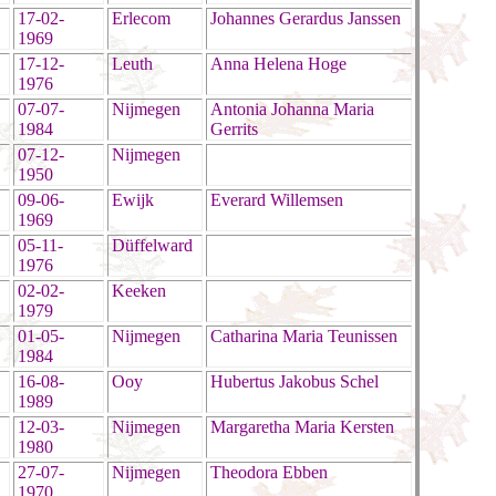
17-02-
Erlecom
Johannes Gerardus Janssen
1969
17-12-
Leuth
Anna Helena Hoge
1976
07-07-
Nijmegen
Antonia Johanna Maria
1984
Gerrits
07-12-
Nijmegen
1950
09-06-
Ewijk
Everard Willemsen
1969
05-11-
Düffelward
1976
02-02-
Keeken
1979
01-05-
Nijmegen
Catharina Maria Teunissen
1984
16-08-
Ooy
Hubertus Jakobus Schel
1989
12-03-
Nijmegen
Margaretha Maria Kersten
1980
27-07-
Nijmegen
Theodora Ebben
1970