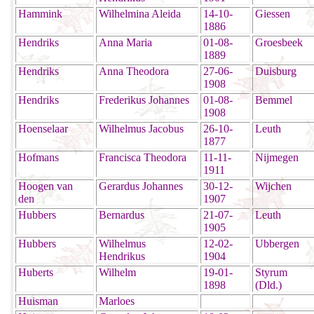
Hammink
Wilhelmina Aleida
14-10-
Giessen
1886
Hendriks
Anna Maria
01-08-
Groesbeek
1889
Hendriks
Anna Theodora
27-06-
Duisburg
1908
Hendriks
Frederikus Johannes
01-08-
Bemmel
1908
Hoenselaar
Wilhelmus Jacobus
26-10-
Leuth
1877
Hofmans
Francisca Theodora
11-11-
Nijmegen
1911
Hoogen van
Gerardus Johannes
30-12-
Wijchen
den
1907
Hubbers
Bernardus
21-07-
Leuth
1905
Hubbers
Wilhelmus
12-02-
Ubbergen
Hendrikus
1904
Huberts
Wilhelm
19-01-
Styrum
1898
(Dld.)
Huisman
Marloes