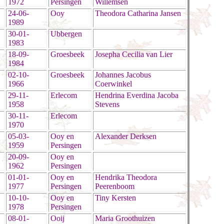
1972
Persingen
Willemsen
24-06-
Ooy
Theodora Catharina Jansen
1989
30-01-
Ubbergen
1983
18-09-
Groesbeek
Josepha Cecilia van Lier
1984
02-10-
Groesbeek
Johannes Jacobus
1966
Coerwinkel
29-11-
Erlecom
Hendrina Everdina Jacoba
1958
Stevens
30-11-
Erlecom
1970
05-03-
Ooy en
Alexander Derksen
1959
Persingen
20-09-
Ooy en
1962
Persingen
01-01-
Ooy en
Hendrika Theodora
1977
Persingen
Peerenboom
10-10-
Ooy en
Tiny Kersten
1978
Persingen
08-01-
Ooij
Maria Groothuizen