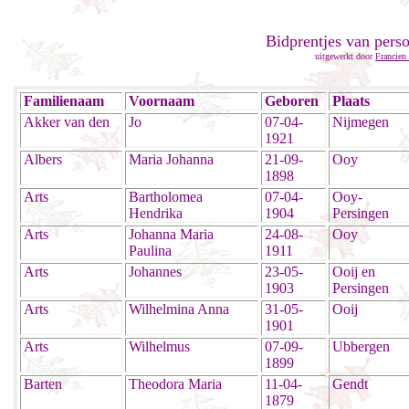
Bidprentjes van pers
uitgewerkt door
Francien
Familienaam
Voornaam
Geboren
Plaats
Akker van den
Jo
07-04-
Nijmegen
1921
Albers
Maria Johanna
21-09-
Ooy
1898
Arts
Bartholomea
07-04-
Ooy-
Hendrika
1904
Persingen
Arts
Johanna Maria
24-08-
Ooy
Paulina
1911
Arts
Johannes
23-05-
Ooij en
1903
Persingen
Arts
Wilhelmina Anna
31-05-
Ooij
1901
Arts
Wilhelmus
07-09-
Ubbergen
1899
Barten
Theodora Maria
11-04-
Gendt
1879