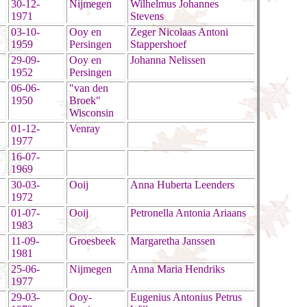
30-12-
Nijmegen
Wilhelmus Johannes
1971
Stevens
03-10-
Ooy en
Zeger Nicolaas Antoni
1959
Persingen
Stappershoef
29-09-
Ooy en
Johanna Nelissen
1952
Persingen
06-06-
"van den
1950
Broek"
Wisconsin
01-12-
Venray
1977
16-07-
1969
30-03-
Ooij
Anna Huberta Leenders
1972
01-07-
Ooij
Petronella Antonia Ariaans
1983
11-09-
Groesbeek
Margaretha Janssen
1981
25-06-
Nijmegen
Anna Maria Hendriks
1977
29-03-
Ooy-
Eugenius Antonius Petrus