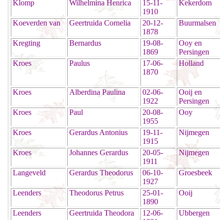
Klomp
Wilhelmina Henrica
15-11-
Kekerdom
1910
Koeverden van
Geertruida Cornelia
20-12-
Buurmalsen
1878
Kregting
Bernardus
19-08-
Ooy en
1869
Persingen
Kroes
Paulus
17-06-
Holland
1870
Kroes
Alberdina Paulina
02-06-
Ooij en
1922
Persingen
Kroes
Paul
20-08-
Ooy
1955
Kroes
Gerardus Antonius
19-11-
Nijmegen
1915
Kroes
Johannes Gerardus
20-05-
Nijmegen
1911
Langeveld
Gerardus Theodorus
06-10-
Groesbeek
1927
Leenders
Theodorus Petrus
25-01-
Ooij
1890
Leenders
Geertruida Theodora
12-06-
Ubbergen